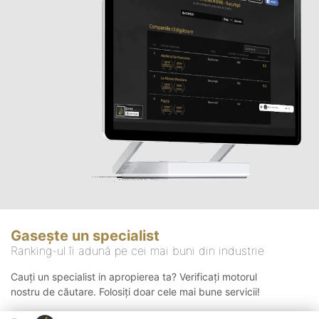
Gasește un specialist
Ranking-ul îi adună pe cei mai buni din industrie
Cauți un specialist in apropierea ta? Verificați motorul
nostru de căutare. Folosiți doar cele mai bune servicii!