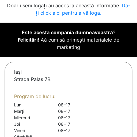
Doar userii logați au acces la această informație.
Da-
ți click aici pentru a vă loga.
Este acesta compania dumneavoastră
?
Felicitări!
Aă cum să primești materialele de
marketing
Iaşi
Strada Palas 7B
Program de lucru:
Luni
08–17
Marți
08–17
Miercuri
08–17
Joi
08–17
Vineri
08–17
Sâmbătă
-