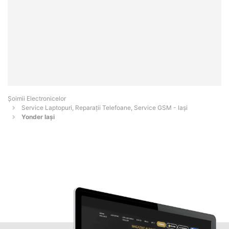
Șoimii Electronicelor
Service Laptopuri, Reparații Telefoane, Service GSM - Iaşi
Yonder Iași