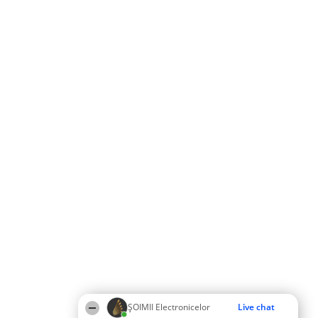
ȘOIMII Electronicelor
Live chat