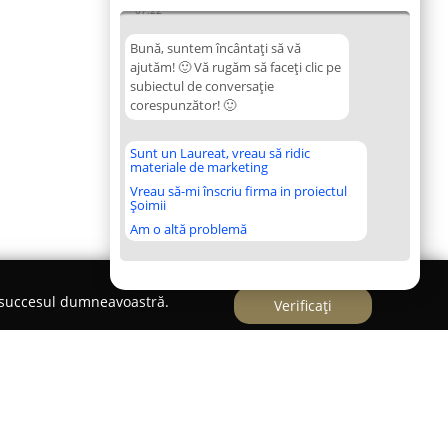
07:22
Bună, suntem încântați să vă
ajutăm! 🙂 Vă rugăm să faceți clic pe
subiectul de conversație
corespunzător! 🙂
Sunt un Laureat, vreau să ridic
materiale de marketing
Vreau să-mi înscriu firma in proiectul
Șoimii
Am o altă problemă
e succesul dumneavoastră.
Verificați