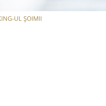
o
ING-UL ȘOIMII