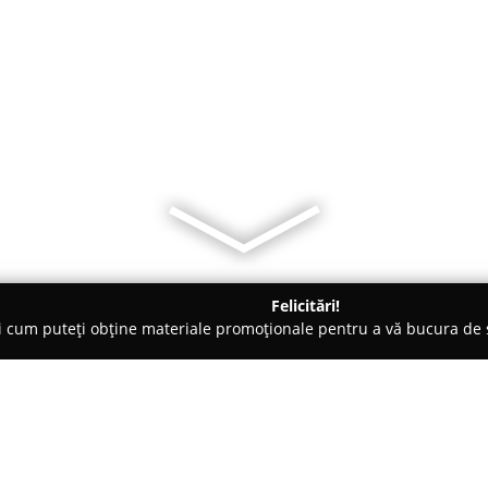
Felicitări!
ți cum puteți obține materiale promoționale pentru a vă bucura d
ii Telefoane, Service GSM - Cluj-Napoca
Telefonescu.ro