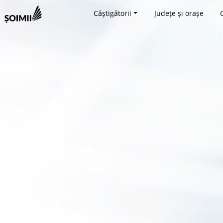
Câștigătorii
Județe și orașe