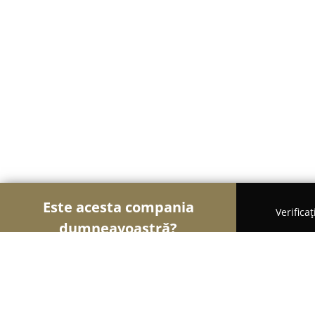
Este acesta compania
Verifica
dumneavoastră?
Șoimii Electronicelor
Service Laptopuri, Reparaț