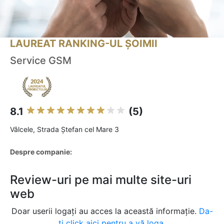
LAUREAT RANKING-UL ȘOIMII
Service GSM
8.1
(5)
Vâlcele, Strada Ștefan cel Mare 3
Despre companie:
Review-uri pe mai multe site-uri
web
Doar userii logați au acces la această informație.
Da-
ți click aici pentru a vă loga.