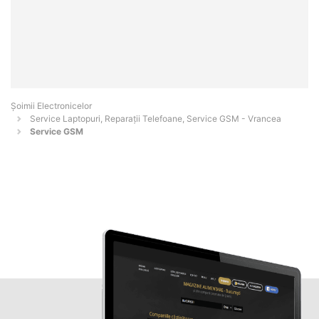
Șoimii Electronicelor
Service Laptopuri, Reparații Telefoane, Service GSM - Vrancea
Service GSM