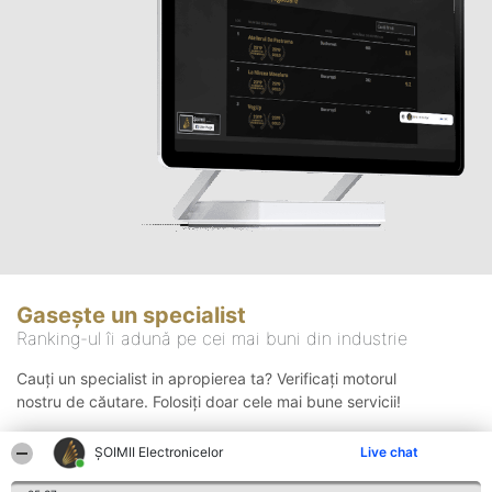
Gasește un specialist
Ranking-ul îi adună pe cei mai buni din industrie
Cauți un specialist in apropierea ta? Verificați motorul
nostru de căutare. Folosiți doar cele mai bune servicii!
ȘOIMII Electronicelor
Live chat
Căutare