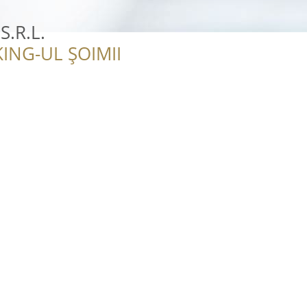
 S.R.L.
ING-UL ȘOIMII