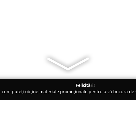
Felicitări!
ți cum puteți obține materiale promoționale pentru a vă bucura d
ii Telefoane, Service GSM - Timişoara
S.C. Electric LT S.R.L.