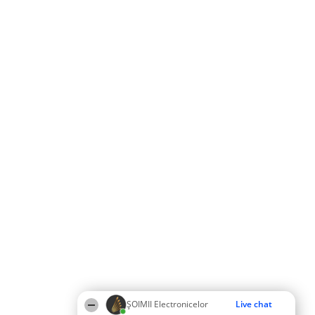
ȘOIMII Electronicelor
Live chat