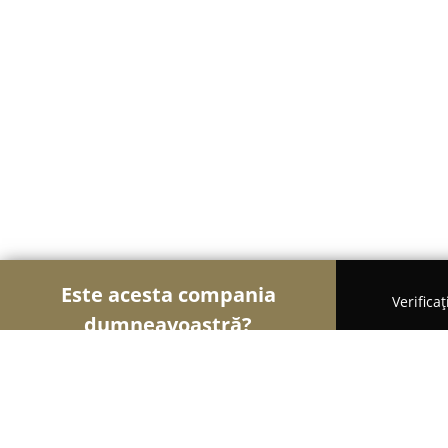
Este acesta compania
Verifica
dumneavoastră?
Șoimii Electronicelor
Service Laptopuri, Reparaț