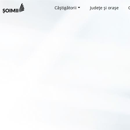
Câștigătorii
Județe și orașe