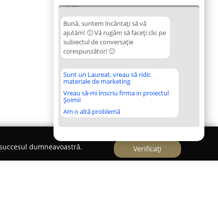
09:25
Bună, suntem încântați să vă
ajutăm! 🙂 Vă rugăm să faceți clic pe
subiectul de conversație
corespunzător! 🙂
Sunt un Laureat, vreau să ridic
materiale de marketing
Vreau să-mi înscriu firma in proiectul
Șoimii
Am o altă problemă
e succesul dumneavoastră.
Verificați