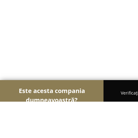
Este acesta compania
Verifica
dumneavoastră?
Șoimii Electronicelor
Service Laptopuri, Reparaț