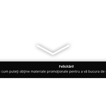
Felicitări!
ți cum puteți obține materiale promoționale pentru a vă bucura d
ii Telefoane, Service GSM - Arad
Reparatii televizoare