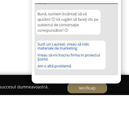
00:02
Bună, suntem încântați să vă
ajutăm! 🙂 Vă rugăm să faceți clic pe
subiectul de conversație
corespunzător! 🙂
Sunt un Laureat, vreau să ridic
materiale de marketing
Vreau să-mi înscriu firma in proiectul
Șoimii
Am o altă problemă
e succesul dumneavoastră.
Verificați