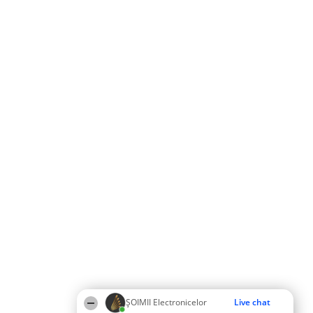
ȘOIMII Electronicelor
Live chat