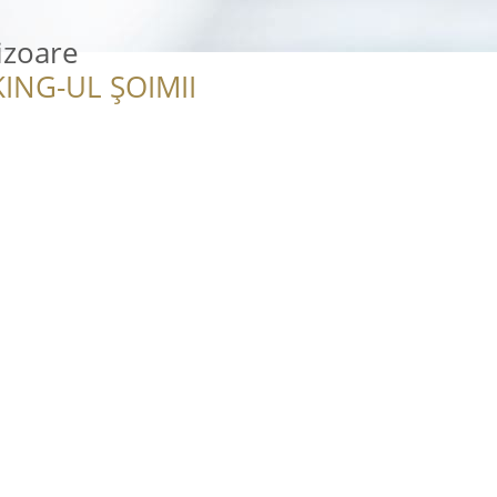
izoare
ING-UL ȘOIMII