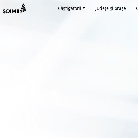
Câștigătorii
Județe și orașe