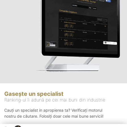
Gasește un specialist
Ranking-ul îi adună pe cei mai buni din industrie
Cauți un specialist in apropierea ta? Verificați motorul
nostru de căutare. Folosiți doar cele mai bune servicii!