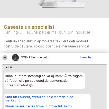
Gasește un specialist
Ranking-ul îi adună pe cei mai buni din industrie
Cauți un specialist in apropierea ta? Verificați motorul
nostru de căutare. Folosiți doar cele mai bune servicii!
ȘOIMII Electronicelor
Live chat
Căutare
21:59
Bună, suntem încântați să vă ajutăm! 🙂 Vă rugăm
să faceți clic pe subiectul de conversație
corespunzător! 🙂
Sunt un Laureat, vreau să ridic materiale de
Organizator Ranking
Plebiscyt
Contact
marketing
BRIGHT SOLUTIONS BR SRL
Câștigătorii
Contact
Aleea Timisul De Sus 2 Bl. A30
Lista Tuturor
Vreau să-mi înscriu firma in proiectul Șoimii
Sc. A Et. 4 Ap. 13 Cod 061952
Laureaților