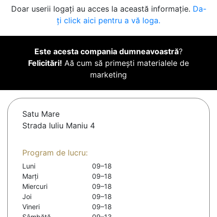
Doar userii logați au acces la această informație.
Da-
ți click aici pentru a vă loga.
Este acesta compania dumneavoastră
?
Felicitări!
Aă cum să primești materialele de
marketing
Satu Mare
Strada Iuliu Maniu 4
Program de lucru:
Luni
09–18
Marți
09–18
Miercuri
09–18
Joi
09–18
Vineri
09–18
Sâmbătă
09–13