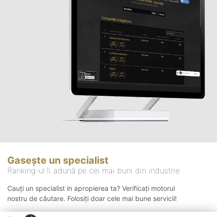
Gasește un specialist
Ranking-ul îi adună pe cei mai buni din industrie
Cauți un specialist in apropierea ta? Verificați motorul
nostru de căutare. Folosiți doar cele mai bune servicii!