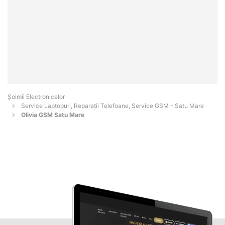
Șoimii Electronicelor
Service Laptopuri, Reparații Telefoane, Service GSM - Satu Mare
Olivia GSM Satu Mare