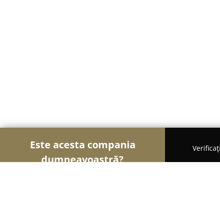
Este acesta compania
Verifica
dumneavoastră?
Șoimii Electronicelor
Service Laptopuri, Reparați