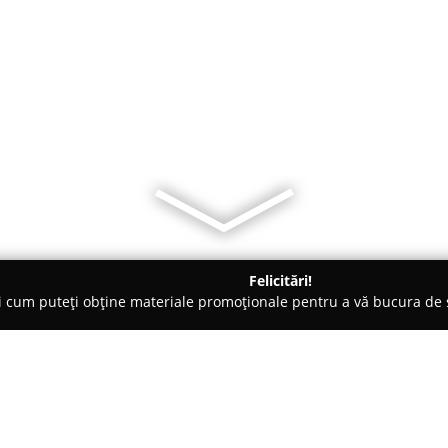
Felicitări!
ți cum puteți obține materiale promoționale pentru a vă bucura d
i Telefoane, Service GSM - Olt
MARY & MARY ELECTRICE - ILU