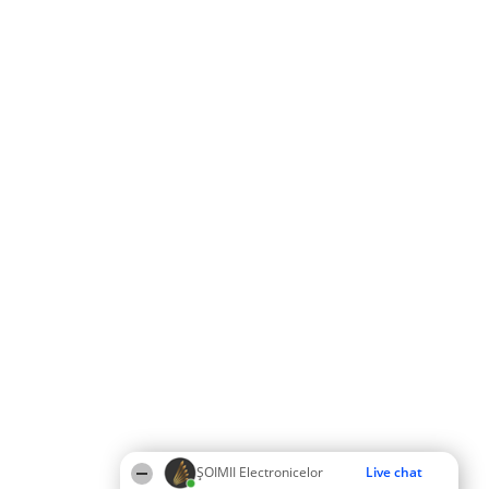
ȘOIMII Electronicelor
Live chat