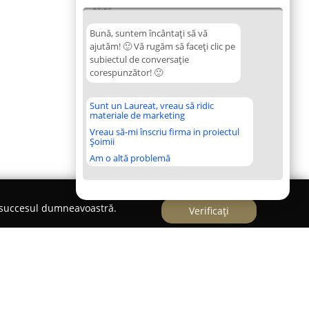
20:20
Bună, suntem încântați să vă
ajutăm! 🙂 Vă rugăm să faceți clic pe
subiectul de conversație
corespunzător! 🙂
Sunt un Laureat, vreau să ridic
materiale de marketing
Vreau să-mi înscriu firma in proiectul
Șoimii
Am o altă problemă
e succesul dumneavoastră.
Verificați
MINAT - ELECTRONICE