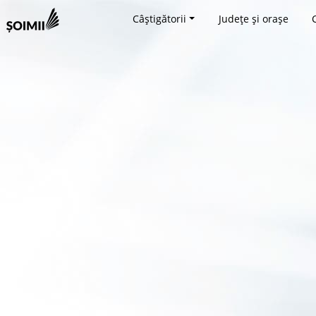
Câștigătorii
Județe și orașe