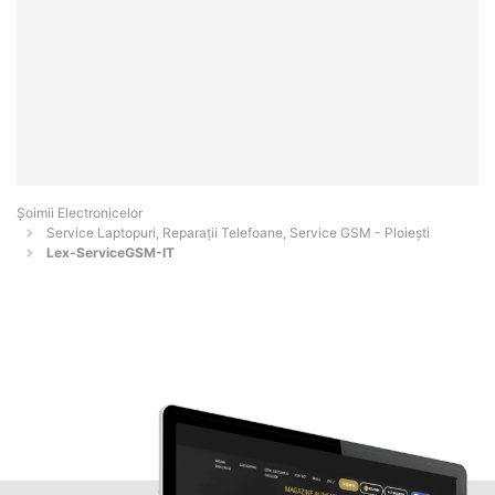
Șoimii Electronicelor
Service Laptopuri, Reparații Telefoane, Service GSM - Ploieşti
Lex-ServiceGSM-IT