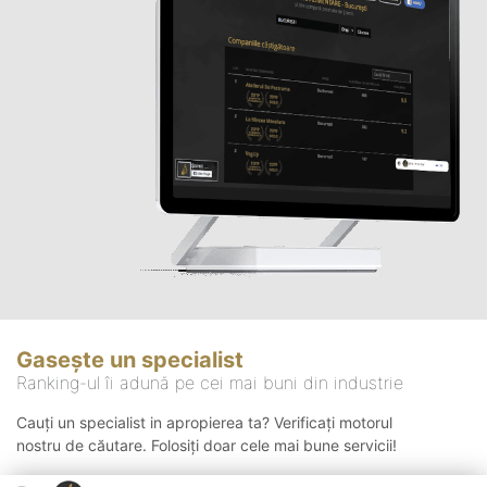
Gasește un specialist
Ranking-ul îi adună pe cei mai buni din industrie
Cauți un specialist in apropierea ta? Verificați motorul
nostru de căutare. Folosiți doar cele mai bune servicii!