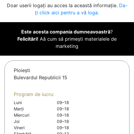
Doar userii logați au acces la această informație.
Da-
ți click aici pentru a vă loga.
Este acesta compania dumneavoastră
?
Felicitări!
Aă cum să primești materialele de
marketing
Ploieşti
Bulevardul Republicii 15
Program de lucru:
Luni
09–18
Marți
09–18
Miercuri
09–18
Joi
09–18
Vineri
09–18
Sâmbătă
09–13