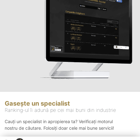
Gasește un specialist
Ranking-ul îi adună pe cei mai buni din industrie
Cauți un specialist in apropierea ta? Verificați motorul
nostru de căutare. Folosiți doar cele mai bune servicii!