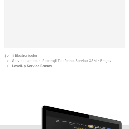
Șoimii Electronicelor
Service Laptopuri, Reparații Telefoane, Service GSM - Braşov
LevelUp Service Brașov