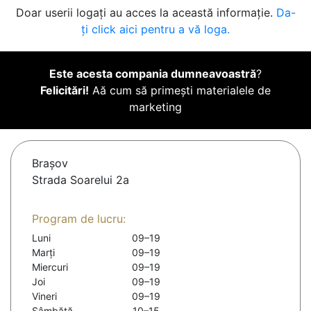
Doar userii logați au acces la această informație.
Da-
ți click aici pentru a vă loga.
Este acesta compania dumneavoastră
?
Felicitări!
Aă cum să primești materialele de
marketing
Braşov
Strada Soarelui 2a
Program de lucru:
Luni
09–19
Marți
09–19
Miercuri
09–19
Joi
09–19
Vineri
09–19
Sâmbătă
10–15