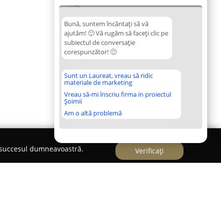
17:46
Bună, suntem încântați să vă
ajutăm! 🙂 Vă rugăm să faceți clic pe
subiectul de conversație
corespunzător! 🙂
Sunt un Laureat, vreau să ridic
materiale de marketing
Vreau să-mi înscriu firma in proiectul
Șoimii
Am o altă problemă
e succesul dumneavoastră.
Verificați
paratii telefoane