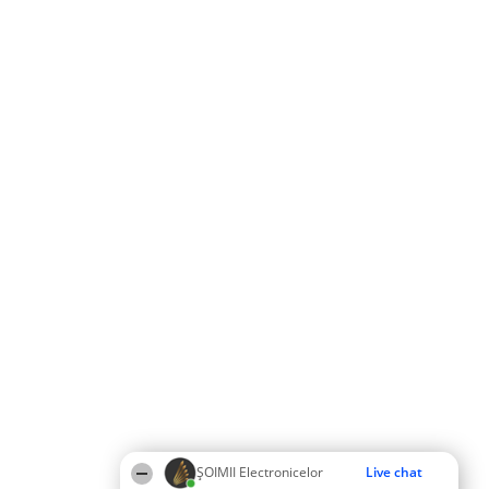
ȘOIMII Electronicelor
Live chat