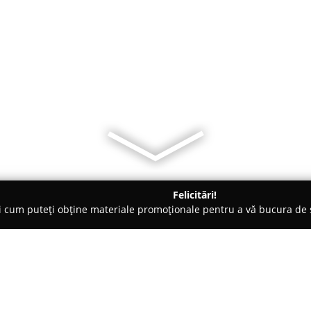
Felicitări!
ți cum puteți obține materiale promoționale pentru a vă bucura d
i Telefoane, Service GSM - Piteşti
FixmoGSM Pitesti - Atelier re