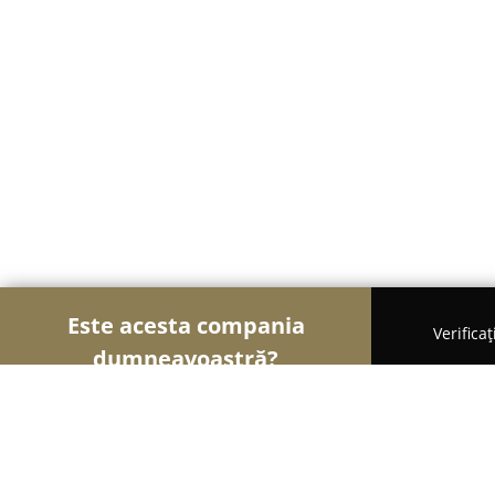
Este acesta compania
Verifica
dumneavoastră?
Șoimii Electronicelor
Service Laptopuri, Reparați