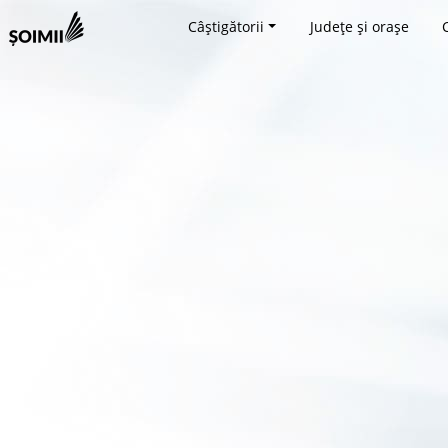
Câștigătorii
Județe și orașe