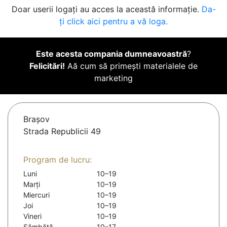
Doar userii logați au acces la această informație.
Da-
ți click aici pentru a vă loga.
Este acesta compania dumneavoastră
?
Felicitări!
Aă cum să primești materialele de
marketing
Braşov
Strada Republicii 49
Program de lucru:
Luni
10–19
Marți
10–19
Miercuri
10–19
Joi
10–19
Vineri
10–19
Sâmbătă
10–17