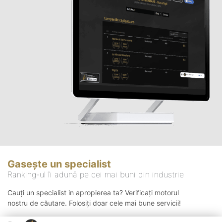
Gasește un specialist
Ranking-ul îi adună pe cei mai buni din industrie
Cauți un specialist in apropierea ta? Verificați motorul
nostru de căutare. Folosiți doar cele mai bune servicii!