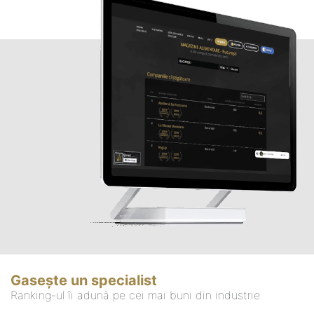
Gasește un specialist
Ranking-ul îi adună pe cei mai buni din industrie