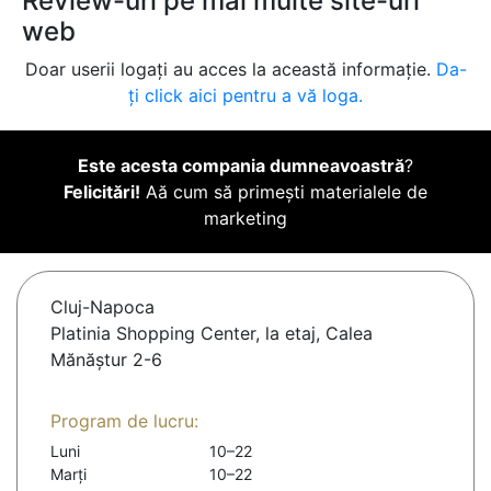
Review-uri pe mai multe site-uri
web
Doar userii logați au acces la această informație.
Da-
ți click aici pentru a vă loga.
Este acesta compania dumneavoastră
?
Felicitări!
Aă cum să primești materialele de
marketing
Cluj-Napoca
Platinia Shopping Center, la etaj, Calea
Mănăștur 2-6
Program de lucru:
Luni
10–22
Marți
10–22