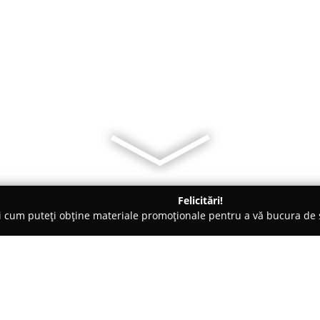
Felicitări!
ți cum puteți obține materiale promoționale pentru a vă bucura d
ii Telefoane, Service GSM - Reghin
Service Electronice Reghin