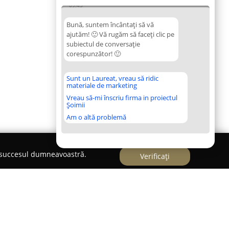
09:45
Bună, suntem încântați să vă
ajutăm! 🙂 Vă rugăm să faceți clic pe
subiectul de conversație
corespunzător! 🙂
Sunt un Laureat, vreau să ridic
materiale de marketing
Vreau să-mi înscriu firma in proiectul
Șoimii
Am o altă problemă
e succesul dumneavoastră.
Verificați