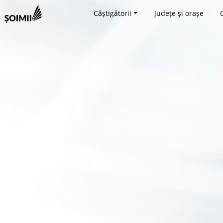
Câștigătorii
Județe și orașe