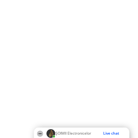
ȘOIMII Electronicelor
Live chat