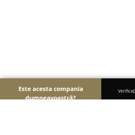
Este acesta compania
Verifica
dumneavoastră?
Șoimii Electronicelor
Service Laptopuri, Reparaț