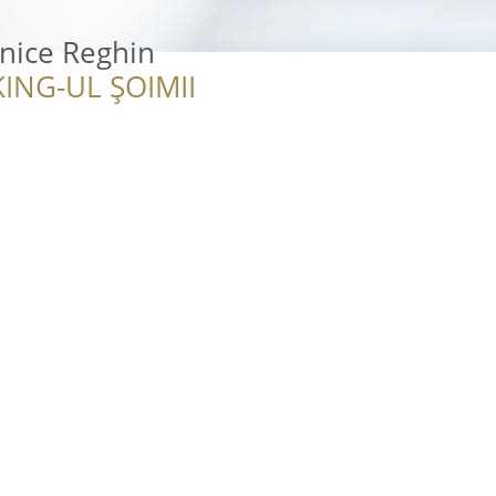
onice Reghin
ING-UL ȘOIMII