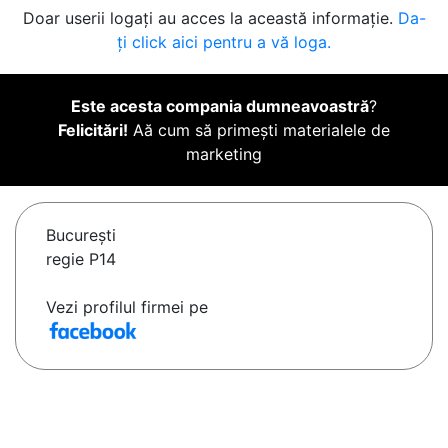
Doar userii logați au acces la această informație.
Da-
ți click aici pentru a vă loga.
Este acesta compania dumneavoastră
?
Felicitări!
Aă cum să primești materialele de
marketing
Bucureşti
regie P14
Vezi profilul firmei pe