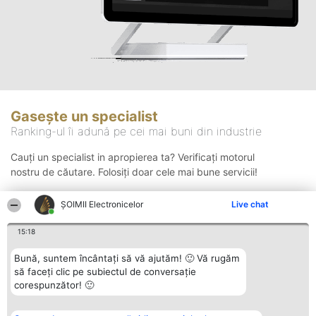
Gasește un specialist
Ranking-ul îi adună pe cei mai buni din industrie
Cauți un specialist in apropierea ta? Verificați motorul
nostru de căutare. Folosiți doar cele mai bune servicii!
ȘOIMII Electronicelor
Live chat
Căutare
15:18
Bună, suntem încântați să vă ajutăm! 🙂 Vă rugăm
să faceți clic pe subiectul de conversație
corespunzător! 🙂