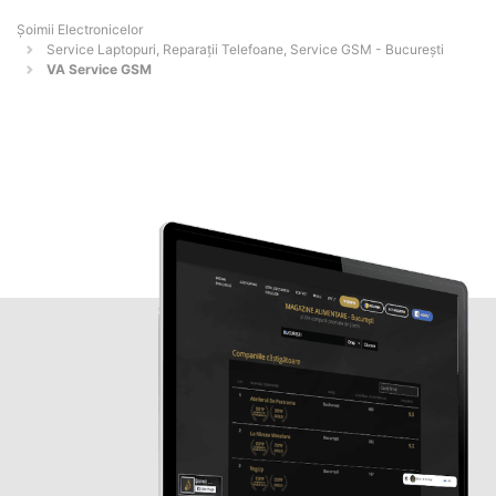
Șoimii Electronicelor
Service Laptopuri, Reparații Telefoane, Service GSM - Bucureşti
VA Service GSM