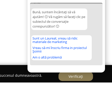
07:46
Bună, suntem încântați să vă
ajutăm! 🙂 Vă rugăm să faceți clic pe
subiectul de conversație
corespunzător! 🙂
Sunt un Laureat, vreau să ridic
materiale de marketing
Vreau să-mi înscriu firma in proiectul
Șoimii
Am o altă problemă
e succesul dumneavoastră.
Verificați
omputer Bistrita