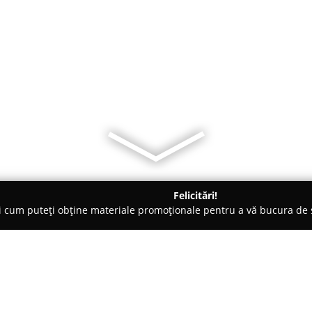
Felicitări!
ți cum puteți obține materiale promoționale pentru a vă bucura d
i Telefoane, Service GSM - Bistriţa
Reparatii Calculatoare ProC