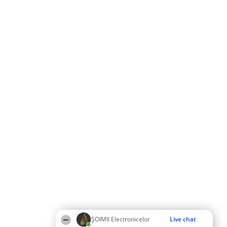
ȘOIMII Electronicelor
Live chat