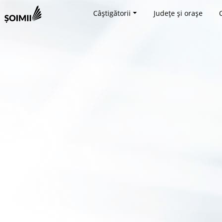
Câștigătorii
Județe și orașe