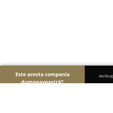
Este acesta compania
Verifica
dumneavoastră?
Șoimii Electronicelor
Service Laptopuri, Reparați