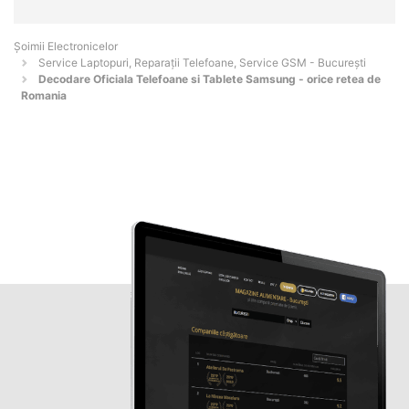
Șoimii Electronicelor
Service Laptopuri, Reparații Telefoane, Service GSM - Bucureşti
Decodare Oficiala Telefoane si Tablete Samsung - orice retea de
Romania