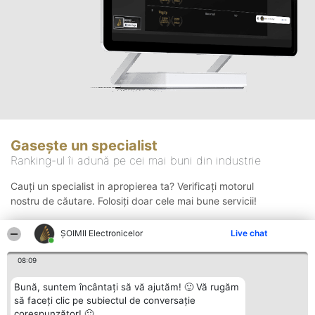
Gasește un specialist
Ranking-ul îi adună pe cei mai buni din industrie
Cauți un specialist in apropierea ta? Verificați motorul
nostru de căutare. Folosiți doar cele mai bune servicii!
ȘOIMII Electronicelor
Live chat
Căutare
08:09
Bună, suntem încântați să vă ajutăm! 🙂 Vă rugăm
să faceți clic pe subiectul de conversație
corespunzător! 🙂