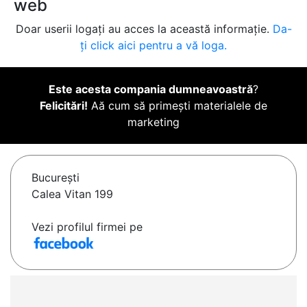
web
Doar userii logați au acces la această informație.
Da-
ți click aici pentru a vă loga.
Este acesta compania dumneavoastră
?
Felicitări!
Aă cum să primești materialele de
marketing
Bucureşti
Calea Vitan 199
Vezi profilul firmei pe