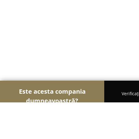
Este acesta compania
Verifica
dumneavoastră?
Șoimii Electronicelor
Service Laptopuri, Reparați