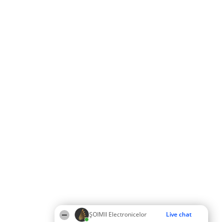
ȘOIMII Electronicelor
Live chat