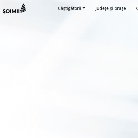
Câștigătorii
Județe și orașe