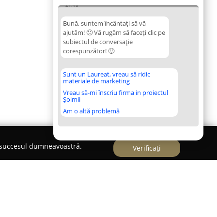
21:48
Bună, suntem încântați să vă
ajutăm! 🙂 Vă rugăm să faceți clic pe
subiectul de conversație
corespunzător! 🙂
Sunt un Laureat, vreau să ridic
materiale de marketing
Vreau să-mi înscriu firma in proiectul
Șoimii
Am o altă problemă
e succesul dumneavoastră.
Verificați