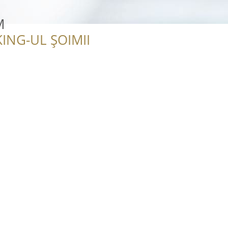
M
ING-UL ȘOIMII