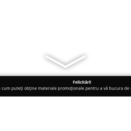
Felicitări!
ți cum puteți obține materiale promoționale pentru a vă bucura d
i Telefoane, Service GSM - Bucureşti
SMART FIX GSM