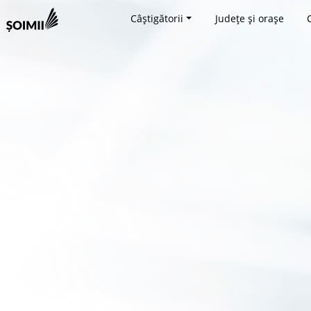
Câștigătorii
Județe și orașe