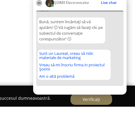
ȘOIMII Electronicelor
Live chat
04:30
Bună, suntem încântați să vă
ajutăm! 🙂 Vă rugăm să faceți clic pe
subiectul de conversație
corespunzător! 🙂
Sunt un Laureat, vreau să ridic
materiale de marketing
Vreau să-mi înscriu firma in proiectul
Șoimii
Am o altă problemă
e succesul dumneavoastră.
Verificați
INTREPRINDERE INDIVIDUALA