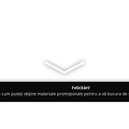
Felicitări!
ți cum puteți obține materiale promoționale pentru a vă bucura d
ii Telefoane, Service GSM - Deva
CSOBOT FRANCISC PRECIZIA 