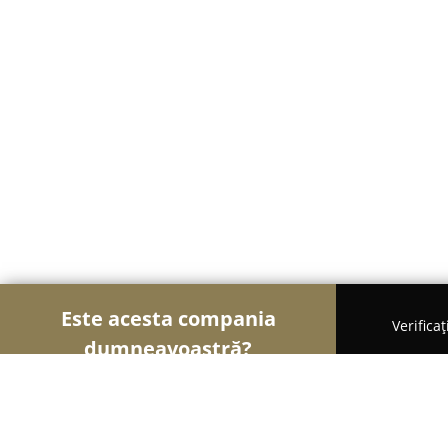
Este acesta compania
Verifica
dumneavoastră?
Șoimii Electronicelor
Service Laptopuri, Reparaț