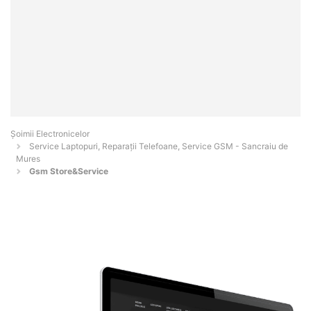
Șoimii Electronicelor
Service Laptopuri, Reparații Telefoane, Service GSM - Sancraiu de
Mures
Gsm Store&Service