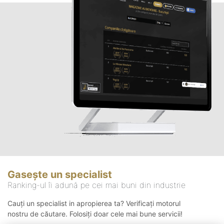
Gasește un specialist
Ranking-ul îi adună pe cei mai buni din industrie
Cauți un specialist in apropierea ta? Verificați motorul
nostru de căutare. Folosiți doar cele mai bune servicii!