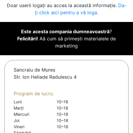
Doar userii logați au acces la această informație.
Da-
ți click aici pentru a vă loga.
Este acesta compania dumneavoastră
?
Felicitări!
Aă cum să primești materialele de
marketing
Sancraiu de Mures
Str. Ion Heliade Radulescu 4
Program de lucru:
Luni
10–18
Marți
10–18
Miercuri
10–18
Joi
10–18
Vineri
10–18
Sâmbătă
-