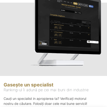
Gasește un specialist
Ranking-ul îi adună pe cei mai buni din industrie
Cauți un specialist in apropierea ta? Verificați motorul
nostru de căutare. Folosiți doar cele mai bune servicii!