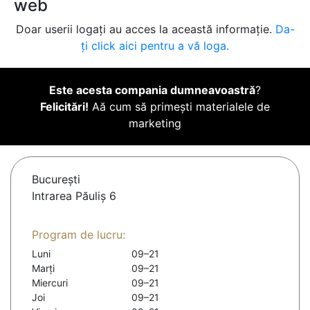
web
Doar userii logați au acces la această informație.
Da-
ți click aici pentru a vă loga.
Este acesta compania dumneavoastră
?
Felicitări!
Aă cum să primești materialele de
marketing
Bucureşti
Intrarea Păuliș 6
Program de lucru:
Luni
09–21
Marți
09–21
Miercuri
09–21
Joi
09–21