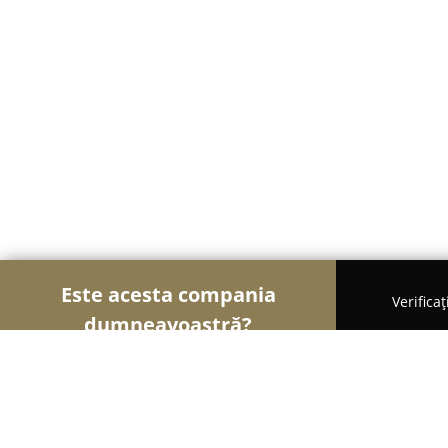
Este acesta compania
Verifica
dumneavoastră?
Șoimii Electronicelor
Service Laptopuri, Reparaț