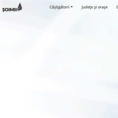
Câștigătorii
Județe și orașe