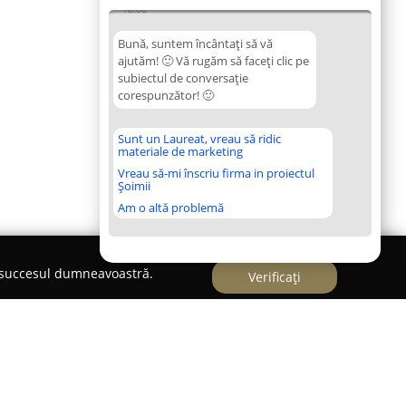
18:00
Bună, suntem încântați să vă
ajutăm! 🙂 Vă rugăm să faceți clic pe
subiectul de conversație
corespunzător! 🙂
Sunt un Laureat, vreau să ridic
materiale de marketing
Vreau să-mi înscriu firma in proiectul
Șoimii
Am o altă problemă
e succesul dumneavoastră.
Verificați