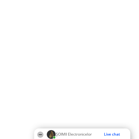
ȘOIMII Electronicelor
Live chat