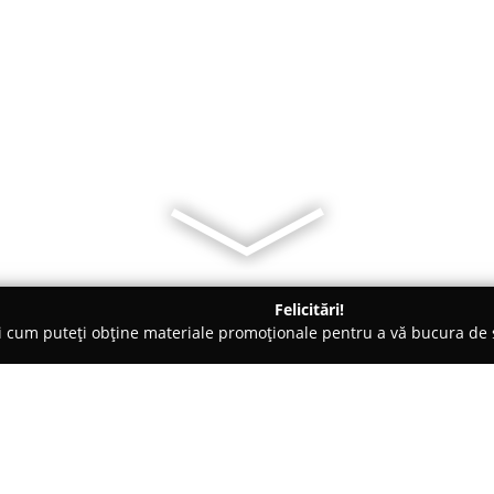
Felicitări!
ți cum puteți obține materiale promoționale pentru a vă bucura d
ii Telefoane, Service GSM - Constanţa
EspressoFix