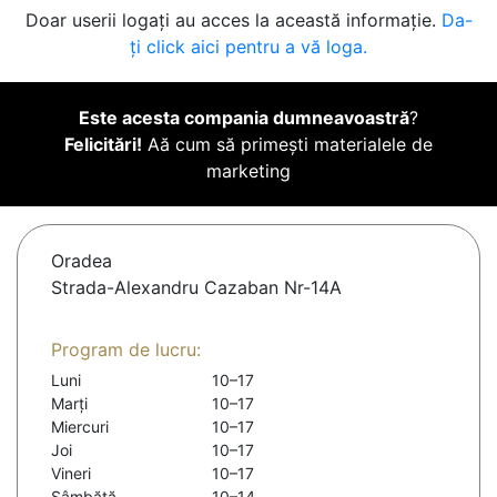
Doar userii logați au acces la această informație.
Da-
ți click aici pentru a vă loga.
Este acesta compania dumneavoastră
?
Felicitări!
Aă cum să primești materialele de
marketing
Oradea
Strada-Alexandru Cazaban Nr-14A
Program de lucru:
Luni
10–17
Marți
10–17
Miercuri
10–17
Joi
10–17
Vineri
10–17
Sâmbătă
10–14