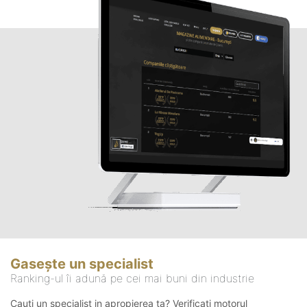
Gasește un specialist
Ranking-ul îi adună pe cei mai buni din industrie
Cauți un specialist in apropierea ta? Verificați motorul