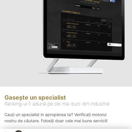
Gasește un specialist
Ranking-ul îi adună pe cei mai buni din industrie
Cauți un specialist in apropierea ta? Verificați motorul
nostru de căutare. Folosiți doar cele mai bune servicii!