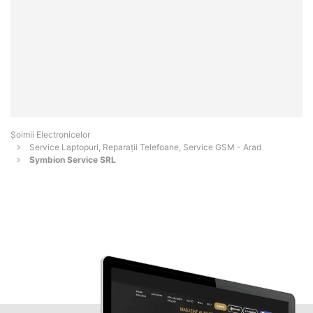
Șoimii Electronicelor
Service Laptopuri, Reparații Telefoane, Service GSM - Arad
Symbion Service SRL