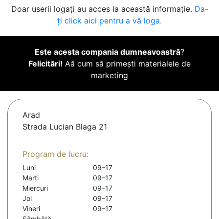
Doar userii logați au acces la această informație.
Da-
ți click aici pentru a vă loga.
Este acesta compania dumneavoastră
?
Felicitări!
Aă cum să primești materialele de
marketing
Arad
Strada Lucian Blaga 21
Program de lucru:
Luni
09–17
Marți
09–17
Miercuri
09–17
Joi
09–17
Vineri
09–17
Sâmbătă
-