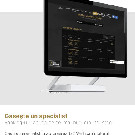
Gasește un specialist
Ranking-ul îi adună pe cei mai buni din industrie
Cauți un specialist in apropierea ta? Verificați motorul