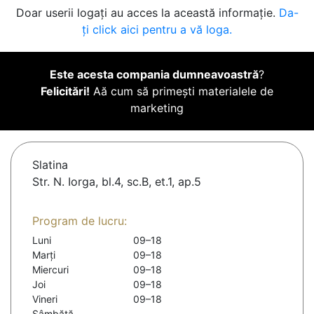
Doar userii logați au acces la această informație.
Da-
ți click aici pentru a vă loga.
Este acesta compania dumneavoastră
?
Felicitări!
Aă cum să primești materialele de
marketing
Slatina
Str. N. Iorga, bl.4, sc.B, et.1, ap.5
Program de lucru:
Luni
09–18
Marți
09–18
Miercuri
09–18
Joi
09–18
Vineri
09–18
Sâmbătă
-