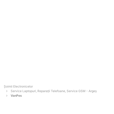
Șoimii Electronicelor
Service Laptopuri, Reparații Telefoane, Service GSM - Argeş
VanPes