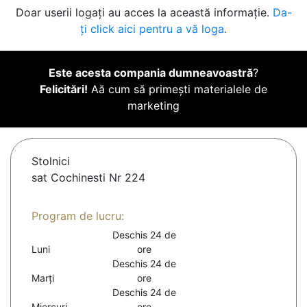
Doar userii logați au acces la această informație.
Da-
ți click aici pentru a vă loga.
Este acesta compania dumneavoastră
?
Felicitări!
Aă cum să primești materialele de
marketing
Stolnici
sat Cochinesti Nr 224
Program de lucru:
Deschis 24 de
Luni
ore
Deschis 24 de
Marți
ore
Deschis 24 de
Miercuri
ore