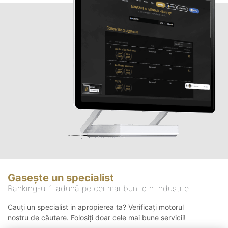
Gasește un specialist
Ranking-ul îi adună pe cei mai buni din industrie
Cauți un specialist in apropierea ta? Verificați motorul
nostru de căutare. Folosiți doar cele mai bune servicii!