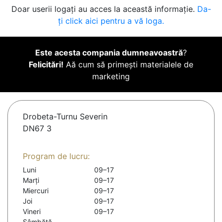
Doar userii logați au acces la această informație.
Da-
ți click aici pentru a vă loga.
Este acesta compania dumneavoastră
?
Felicitări!
Aă cum să primești materialele de
marketing
Drobeta-Turnu Severin
DN67 3
Program de lucru:
Luni
09–17
Marți
09–17
Miercuri
09–17
Joi
09–17
Vineri
09–17
Sâmbătă
-