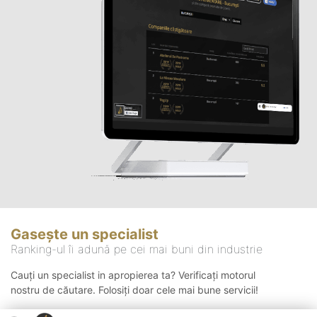
Gasește un specialist
Ranking-ul îi adună pe cei mai buni din industrie
Cauți un specialist in apropierea ta? Verificați motorul
nostru de căutare. Folosiți doar cele mai bune servicii!