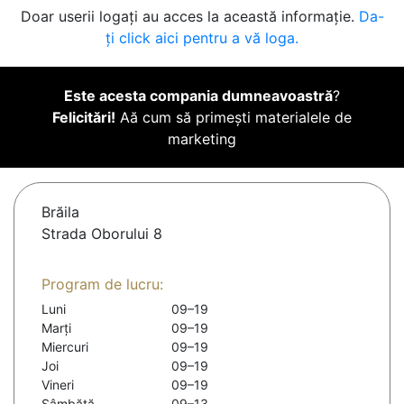
Doar userii logați au acces la această informație.
Da-
ți click aici pentru a vă loga.
Este acesta compania dumneavoastră
?
Felicitări!
Aă cum să primești materialele de
marketing
Brăila
Strada Oborului 8
Program de lucru:
Luni
09–19
Marți
09–19
Miercuri
09–19
Joi
09–19
Vineri
09–19
Sâmbătă
09–13