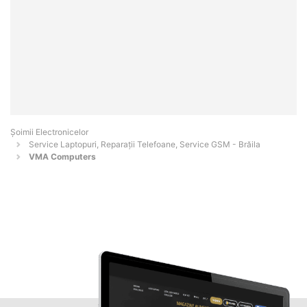
Șoimii Electronicelor
Service Laptopuri, Reparații Telefoane, Service GSM - Brăila
VMA Computers