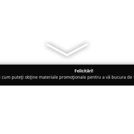
Felicitări!
ți cum puteți obține materiale promoționale pentru a vă bucura d
ii Telefoane, Service GSM - Baia Mare
The Big Box