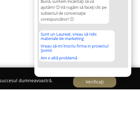
Bună, suntem încântați să vă
ajutăm! 🙂 Vă rugăm să faceți clic pe
subiectul de conversație
corespunzător! 🙂
Sunt un Laureat, vreau să ridic
materiale de marketing
Vreau să-mi înscriu firma in proiectul
Șoimii
Am o altă problemă
e succesul dumneavoastră.
Verificați