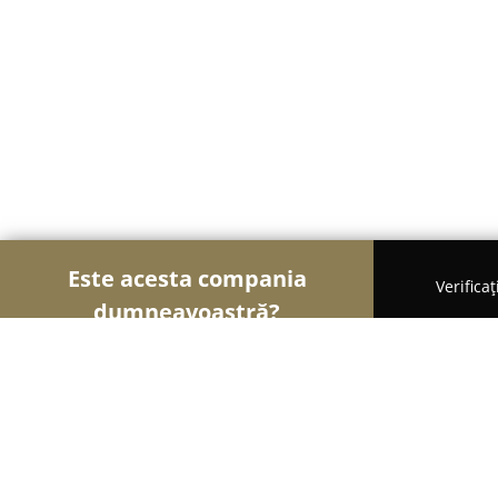
Este acesta compania
Verifica
dumneavoastră?
Șoimii Electronicelor
Service Laptopuri, Reparaț
The Big Box