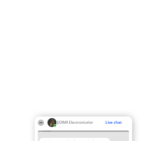
ȘOIMII Electronicelor
Live chat
18:48