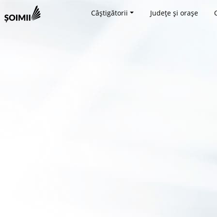
Câștigătorii
Județe și orașe