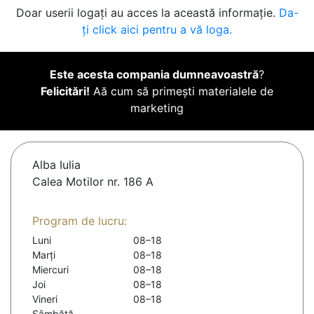
Doar userii logați au acces la această informație.
Da-
ți click aici pentru a vă loga.
Este acesta compania dumneavoastră
?
Felicitări!
Aă cum să primești materialele de
marketing
Alba Iulia
Calea Motilor nr. 186 A
Program de lucru:
Luni
08–18
Marți
08–18
Miercuri
08–18
Joi
08–18
Vineri
08–18
Sâmbătă
-