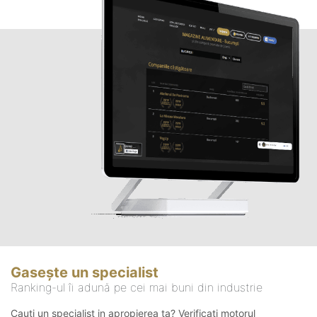
Gasește un specialist
Ranking-ul îi adună pe cei mai buni din industrie
Cauți un specialist in apropierea ta? Verificați motorul