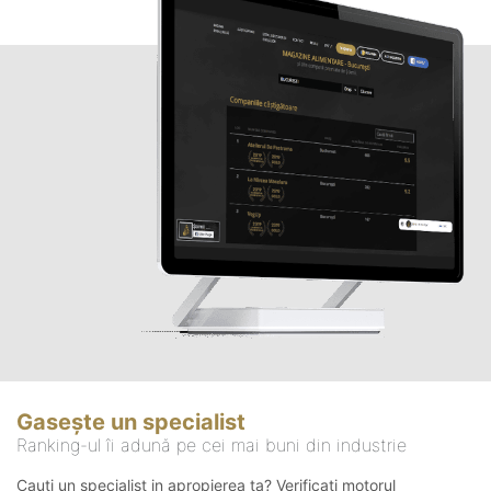
Gasește un specialist
Ranking-ul îi adună pe cei mai buni din industrie
Cauți un specialist in apropierea ta? Verificați motorul