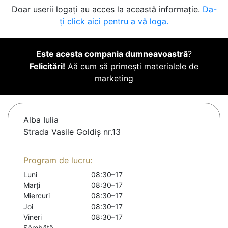
Doar userii logați au acces la această informație.
Da-
ți click aici pentru a vă loga.
Este acesta compania dumneavoastră
?
Felicitări!
Aă cum să primești materialele de
marketing
Alba Iulia
Strada Vasile Goldiș nr.13
Program de lucru:
Luni
08:30–17
Marți
08:30–17
Miercuri
08:30–17
Joi
08:30–17
Vineri
08:30–17
Sâmbătă
-