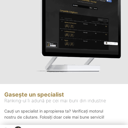
Gasește un specialist
Ranking-ul îi adună pe cei mai buni din industrie
Cauți un specialist in apropierea ta? Verificați motorul
nostru de căutare. Folosiți doar cele mai bune servicii!