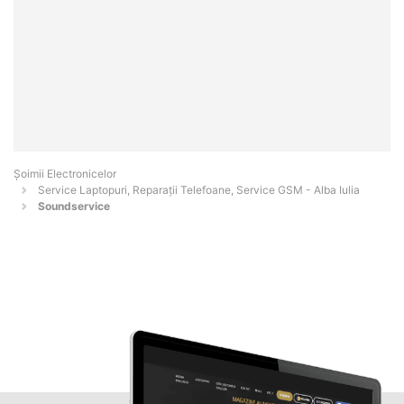
Șoimii Electronicelor
Service Laptopuri, Reparații Telefoane, Service GSM - Alba Iulia
Soundservice