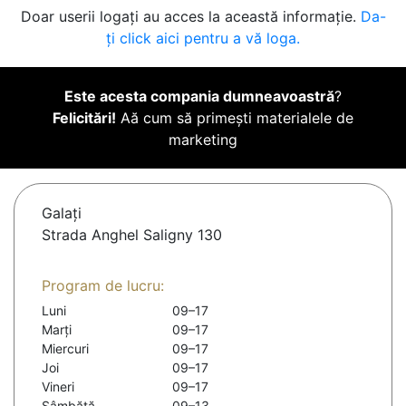
Doar userii logați au acces la această informație.
Da-
ți click aici pentru a vă loga.
Este acesta compania dumneavoastră
?
Felicitări!
Aă cum să primești materialele de
marketing
Galaţi
Strada Anghel Saligny 130
Program de lucru:
Luni
09–17
Marți
09–17
Miercuri
09–17
Joi
09–17
Vineri
09–17
Sâmbătă
09–13