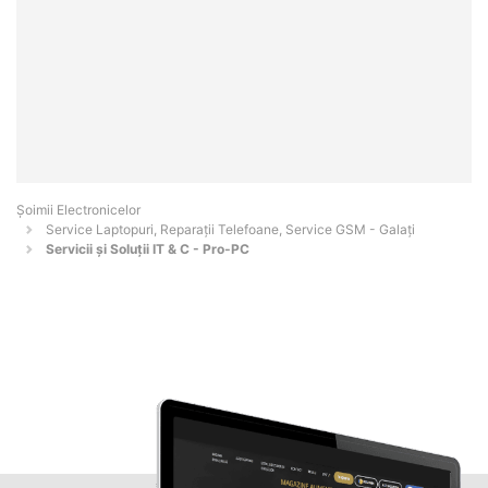
Șoimii Electronicelor
Service Laptopuri, Reparații Telefoane, Service GSM - Galaţi
Servicii și Soluții IT & C - Pro-PC