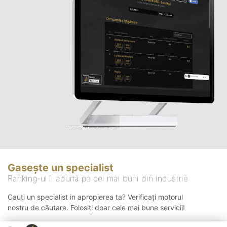
Gasește un specialist
Ranking-ul îi adună pe cei mai buni din industrie
Cauți un specialist in apropierea ta? Verificați motorul
nostru de căutare. Folosiți doar cele mai bune servicii!