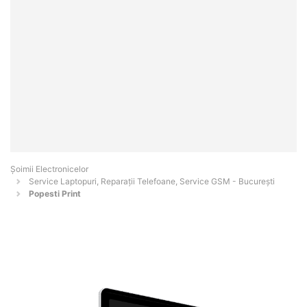
Șoimii Electronicelor
Service Laptopuri, Reparații Telefoane, Service GSM - Bucureşti
Popesti Print