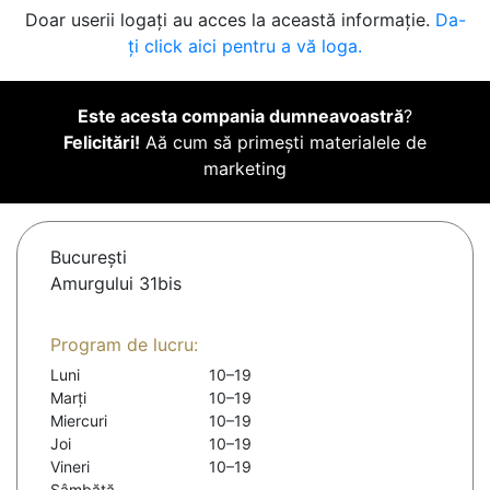
Doar userii logați au acces la această informație.
Da-
ți click aici pentru a vă loga.
Este acesta compania dumneavoastră
?
Felicitări!
Aă cum să primești materialele de
marketing
Bucureşti
Amurgului 31bis
Program de lucru:
Luni
10–19
Marți
10–19
Miercuri
10–19
Joi
10–19
Vineri
10–19
Sâmbătă
-