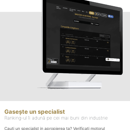
Gasește un specialist
Ranking-ul îi adună pe cei mai buni din industrie
Cauți un specialist in apropierea ta? Verificați motorul