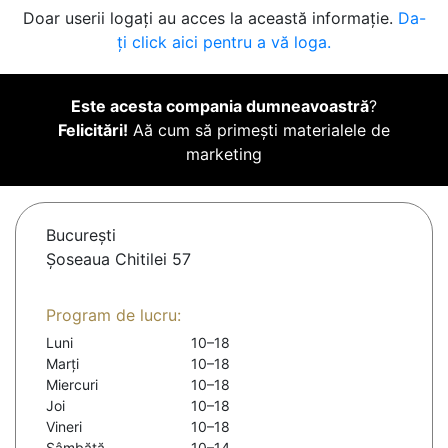
Doar userii logați au acces la această informație.
Da-
ți click aici pentru a vă loga.
Este acesta compania dumneavoastră
?
Felicitări!
Aă cum să primești materialele de
marketing
Bucureşti
Șoseaua Chitilei 57
Program de lucru:
Luni
10–18
Marți
10–18
Miercuri
10–18
Joi
10–18
Vineri
10–18
Sâmbătă
10–14