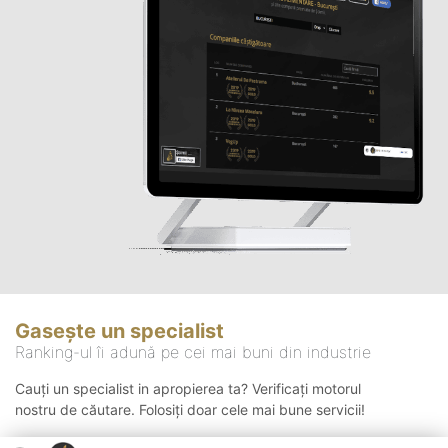
Gasește un specialist
Ranking-ul îi adună pe cei mai buni din industrie
Cauți un specialist in apropierea ta? Verificați motorul
nostru de căutare. Folosiți doar cele mai bune servicii!