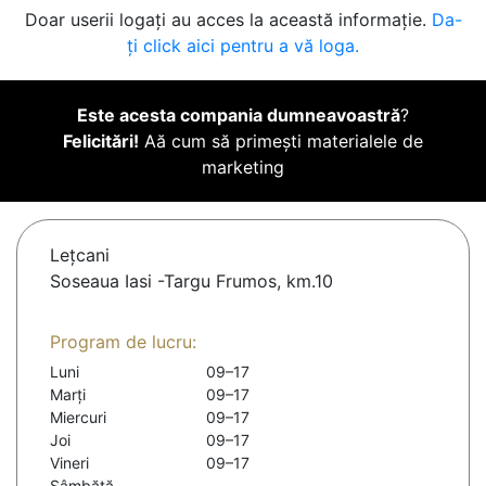
Doar userii logați au acces la această informație.
Da-
ți click aici pentru a vă loga.
Este acesta compania dumneavoastră
?
Felicitări!
Aă cum să primești materialele de
marketing
Leţcani
Soseaua Iasi -Targu Frumos, km.10
Program de lucru:
Luni
09–17
Marți
09–17
Miercuri
09–17
Joi
09–17
Vineri
09–17
Sâmbătă
-