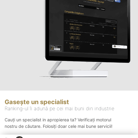
Gasește un specialist
Ranking-ul îi adună pe cei mai buni din industrie
Cauți un specialist in apropierea ta? Verificați motorul
nostru de căutare. Folosiți doar cele mai bune servicii!