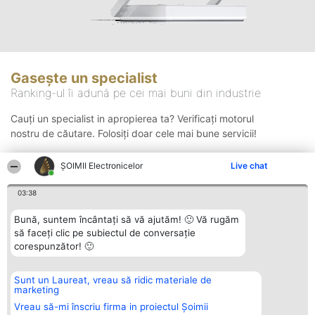
Gasește un specialist
Ranking-ul îi adună pe cei mai buni din industrie
Cauți un specialist in apropierea ta? Verificați motorul
nostru de căutare. Folosiți doar cele mai bune servicii!
ȘOIMII Electronicelor
Live chat
Căutare
03:38
Bună, suntem încântați să vă ajutăm! 🙂 Vă rugăm
să faceți clic pe subiectul de conversație
corespunzător! 🙂
Sunt un Laureat, vreau să ridic materiale de
Organizator Ranking
Plebiscyt
Contact
marketing
BRIGHT SOLUTIONS BR SRL
Câștigătorii
Contact
Aleea Timisul De Sus 2 Bl. A30
Lista Tuturor
Vreau să-mi înscriu firma in proiectul Șoimii
Sc. A Et. 4 Ap. 13 Cod 061952
Laureaților