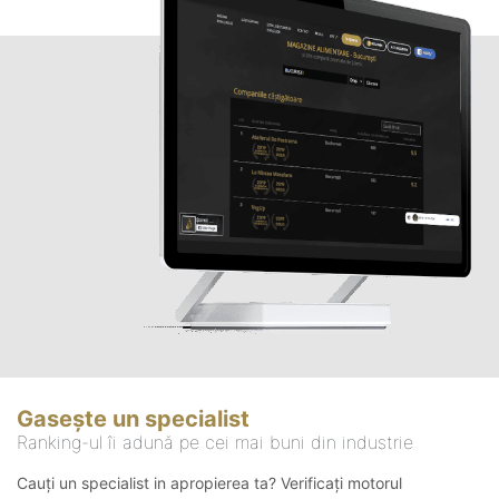
Gasește un specialist
Ranking-ul îi adună pe cei mai buni din industrie
Cauți un specialist in apropierea ta? Verificați motorul