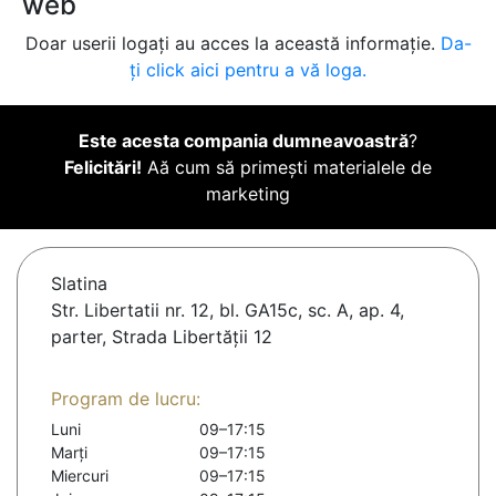
web
Doar userii logați au acces la această informație.
Da-
ți click aici pentru a vă loga.
Este acesta compania dumneavoastră
?
Felicitări!
Aă cum să primești materialele de
marketing
Slatina
Str. Libertatii nr. 12, bl. GA15c, sc. A, ap. 4,
parter, Strada Libertății 12
Program de lucru:
Luni
09–17:15
Marți
09–17:15
Miercuri
09–17:15