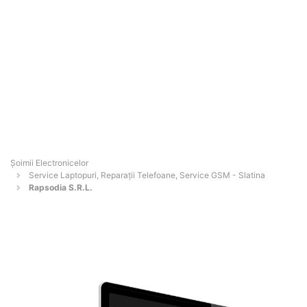
Șoimii Electronicelor
Service Laptopuri, Reparații Telefoane, Service GSM - Slatina
Rapsodia S.R.L.