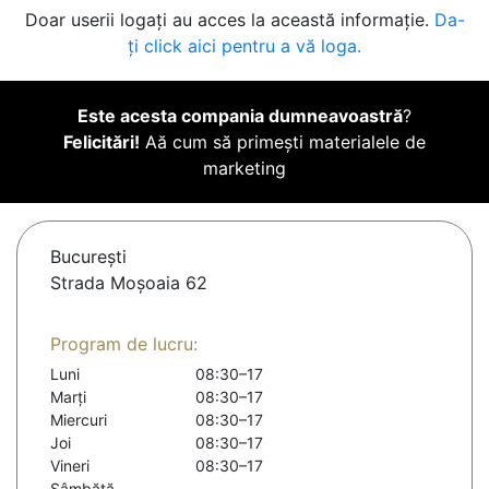
Doar userii logați au acces la această informație.
Da-
ți click aici pentru a vă loga.
Este acesta compania dumneavoastră
?
Felicitări!
Aă cum să primești materialele de
marketing
Bucureşti
Strada Moșoaia 62
Program de lucru:
Luni
08:30–17
Marți
08:30–17
Miercuri
08:30–17
Joi
08:30–17
Vineri
08:30–17
Sâmbătă
-