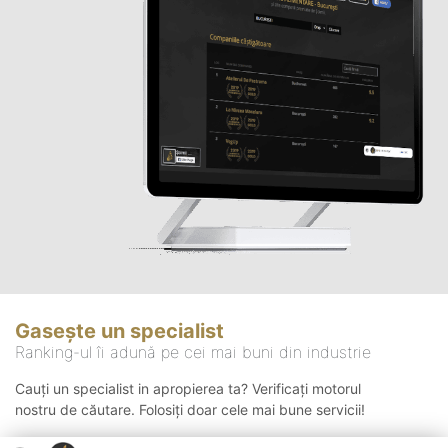
Gasește un specialist
Ranking-ul îi adună pe cei mai buni din industrie
Cauți un specialist in apropierea ta? Verificați motorul
nostru de căutare. Folosiți doar cele mai bune servicii!