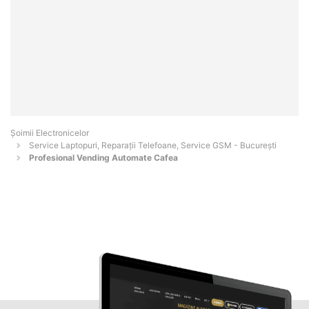
Șoimii Electronicelor
Service Laptopuri, Reparații Telefoane, Service GSM - Bucureşti
Profesional Vending Automate Cafea