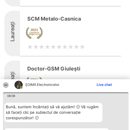
SCM Metalo-Casnica
Laureați
Doctor-GSM Giulești
Laureați
ȘOIMII Electronicelor
Live chat
8.2
08:08
Bună, suntem încântați să vă ajutăm! 🙂 Vă rugăm
să faceți clic pe subiectul de conversație
Organizator Ranking
corespunzător! 🙂
Plebiscyt
Contact
BRIGHT SOLUTIONS BR SRL
Câștigătorii
Contact
Aleea Timisul De Sus 2 Bl. A30
Lista Tuturor