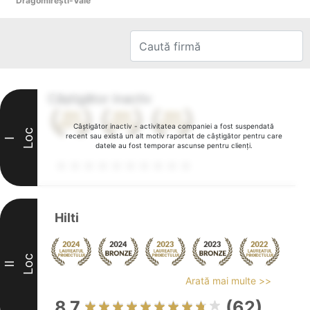
Dragomireşti-Vale
Câștigător inactiv
Câștigător inactiv - activitatea companiei a fost suspendată
Loc
recent sau există un alt motiv raportat de câștigător pentru care
I
datele au fost temporar ascunse pentru clienți.
Hilti
Loc
II
Arată mai multe >>
8.7
(62)