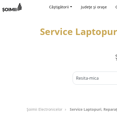
Câștigătorii
Județe și orașe
Service Laptopuri
Șoimii Electronicelor
Service Laptopuri, Reparaț