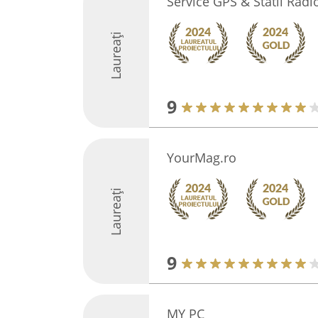
Service GPS & Statii Radi
Laureați
9
YourMag.ro
Laureați
9
MY PC