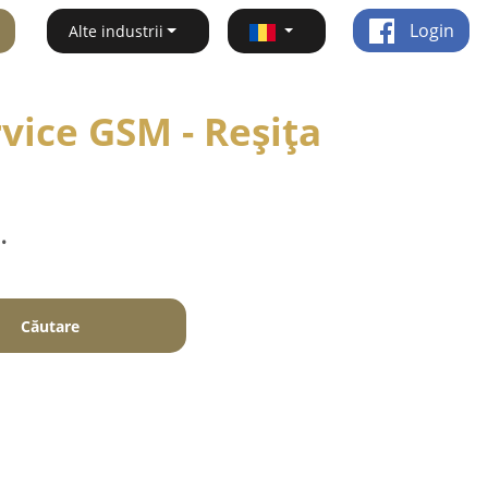
Login
Alte industrii
rvice GSM - Reşiţa
.
Căutare