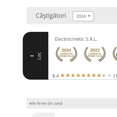
Câștigători
2024
Electrocinetic S.R.L.
Loc
I
8.4
(
Alte firme din zonă