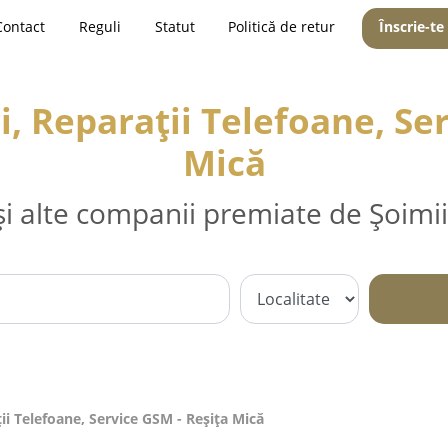
Contact
Reguli
Statut
Politică de retur
Înscrie-te
, Reparații Telefoane, Se
Mică
și alte companii premiate de Șoimii
ii Telefoane, Service GSM - Reşiţa Mică