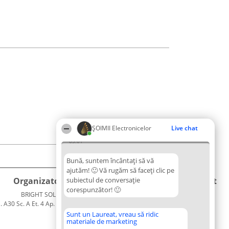
ȘOIMII Electronicelor
Live chat
03:01
Bună, suntem încântați să vă
ajutăm! 🙂 Vă rugăm să faceți clic pe
Organizator Ranking
subiectul de conversație
Plebiscyt
Contact
corespunzător! 🙂
BRIGHT SOLUTIONS BR SRL
Câștigătorii
Contact
. A30 Sc. A Et. 4 Ap. 13 Cod 061952
Lista
București
Tuturor
Sunt un Laureat, vreau să ridic
materiale de marketing
CUI 36737675
Laureaților